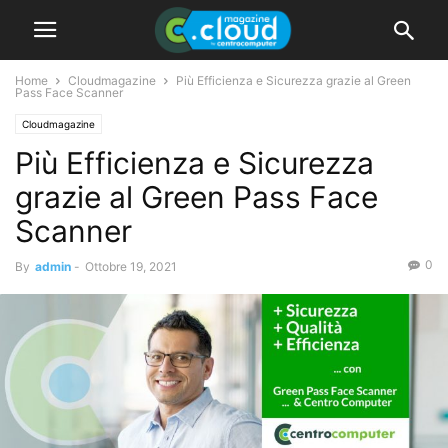
Home
Cloudmagazine
Più Efficienza e Sicurezza grazie al Green
Pass Face Scanner
Cloudmagazine
Più Efficienza e Sicurezza
grazie al Green Pass Face
Scanner
0
By
admin
-
Ottobre 19, 2021