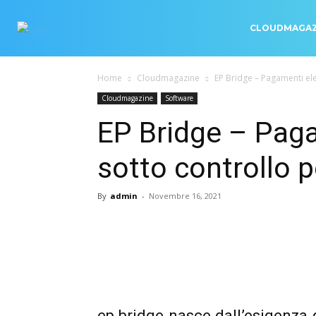
CLOUDMAGAZ
Home
Cloudmagazine
EP Bridge – Pagamenti ele
Cloudmagazine
Software
EP Bridge – Paga
sotto controllo 
By
admin
-
Novembre 16, 2021
ep bridge nasce dall’esigenza d