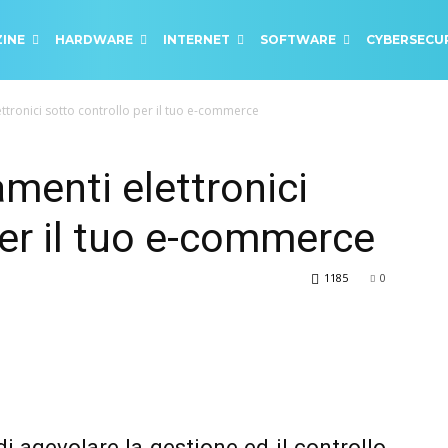
INE
HARDWARE
INTERNET
SOFTWARE
CYBERSECU
ttronici sotto controllo per il tuo e-commerce
menti elettronici
per il tuo e-commerce
1185
0
i agevolare la gestione ed il controllo