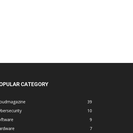
OPULAR CATEGORY
loudmagazine
39
bersecurity
10
oftware
9
ardware
7