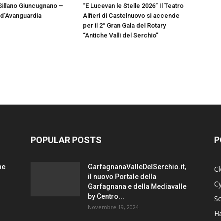
illano Giuncugnano –
“E Lucevan le Stelle 2026” Il Teatro
 d’Avanguardia
Alfieri di Castelnuovo si accende
per il 2° Gran Gala del Rotary
“Antiche Valli del Serchio”
POPULAR POSTS
P
ne
GarfagnanaValleDelSerchio.it,
C
il nuovo Portale della
Cy
Garfagnana e della Mediavalle
by Centro...
S
Novembre 19, 2024
H