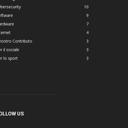
bersecurity
10
oftware
9
ardware
7
ternet
4
 nostro Contributo
3
r il sociale
3
r lo sport
3
OLLOW US