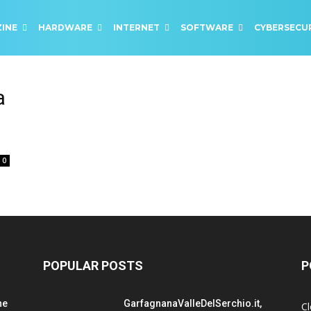
INE
HARDWARE
INTERNET
SOFTWARE
CYBERSECU
a
0
POPULAR POSTS
P
ne
GarfagnanaValleDelSerchio.it,
C