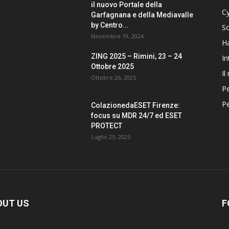
il nuovo Portale della
Cy
Garfagnana e della Mediavalle
by Centro...
S
Novembre 19, 2024
H
ZING 2025 – Rimini, 23 – 24
In
Ottobre 2025
Il
Ottobre 26, 2025
Pe
Pe
ColazionedaESET Firenze:
focus su MDR 24/7 ed ESET
PROTECT
Luglio 23, 2025
OUT US
F