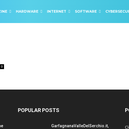
INE
HARDWARE
INTERNET
SOFTWARE
CYBERSECU
0
POPULAR POSTS
P
ne
GarfagnanaValleDelSerchio.it,
C