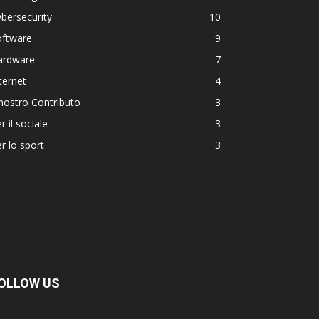
bersecurity
10
oftware
9
ardware
7
ternet
4
 nostro Contributo
3
r il sociale
3
r lo sport
3
OLLOW US