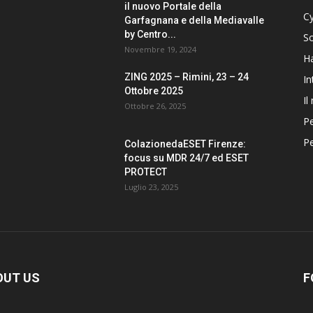
il nuovo Portale della
Cy
Garfagnana e della Mediavalle
by Centro...
S
Novembre 19, 2024
H
ZING 2025 – Rimini, 23 – 24
In
Ottobre 2025
Il
Ottobre 26, 2025
Pe
Pe
ColazionedaESET Firenze:
focus su MDR 24/7 ed ESET
PROTECT
Luglio 23, 2025
OUT US
F